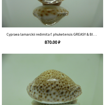
Cypraea lamarckii redimita f. phuketensis GREASY & BIG SPOTS
870.00 ₽